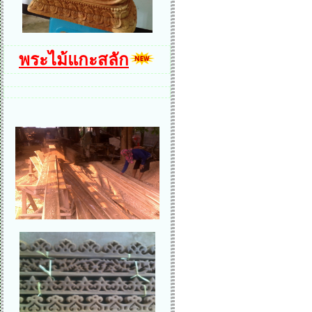
พระไม้แกะสลัก