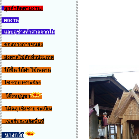
ลูกค้าติดตามงาน1
ผลงาน
แอบดูช่างทำศาลจากไม้
ช่องทางการขนส่ง
ส่งศาลไม้สักทั่วประเทศ
ไม้พื้น ไม้ฝา ไม้เพดาน
ไซ ซอย เซาะร่อง
โต๊ะหมู่บูชา
ไม้ฉลุ เชิงชาย ระเบียง
เฟอร์ประหยัดพื้นที่
นางกวัก