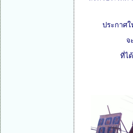
ประกาศใหม
จ
ที่ไ