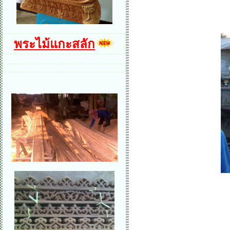
พระไม้แกะสลัก