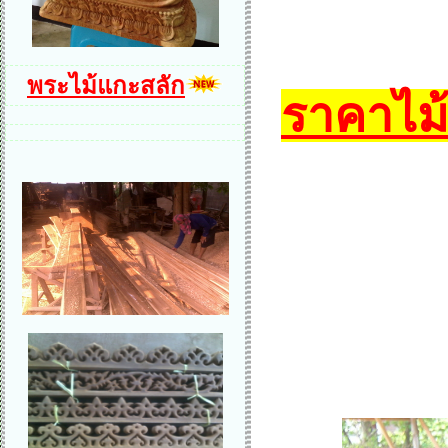
พระไม้แกะสลัก
ราคาไม้ค