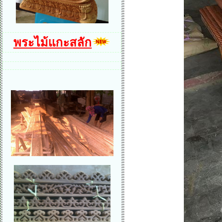
พระไม้แกะสลัก