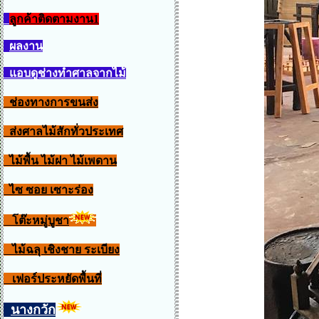
ลูกค้าติดตามงาน1
ผลงาน
แอบดูช่างทำศาลจากไม้
ช่องทางการขนส่ง
ส่งศาลไม้สักทั่วประเทศ
ไม้พื้น ไม้ฝา ไม้เพดาน
ไซ ซอย เซาะร่อง
โต๊ะหมู่บูชา
ไม้ฉลุ เชิงชาย ระเบียง
เฟอร์ประหยัดพื้นที่
นางกวัก