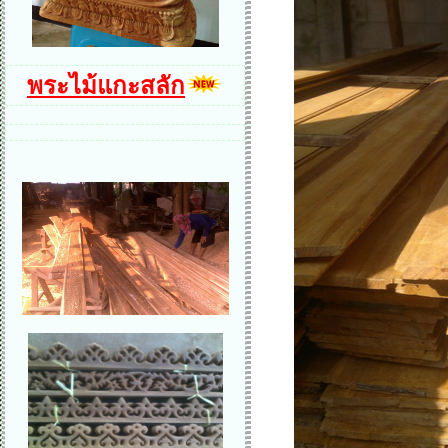
พระไม้แกะสลัก