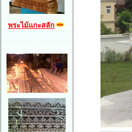
พระไม้แกะสลัก