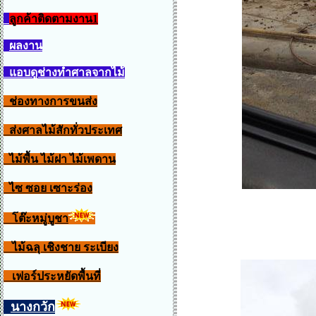
ลูกค้าติดตามงาน1
ผลงาน
แอบดูช่างทำศาลจากไม้
ช่องทางการขนส่ง
ส่งศาลไม้สักทั่วประเทศ
ไม้พื้น ไม้ฝา ไม้เพดาน
ไซ ซอย เซาะร่อง
โต๊ะหมู่บูชา
ไม้ฉลุ เชิงชาย ระเบียง
เฟอร์ประหยัดพื้นที่
นางกวัก