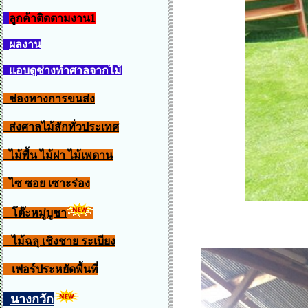
ลูกค้าติดตามงาน1
ผลงาน
แอบดูช่างทำศาลจากไม้
ช่องทางการขนส่ง
ส่งศาลไม้สักทั่วประเทศ
ไม้พื้น ไม้ฝา ไม้เพดาน
ไซ ซอย เซาะร่อง
โต๊ะหมู่บูชา
ไม้ฉลุ เชิงชาย ระเบียง
เฟอร์ประหยัดพื้นที่
นางกวัก