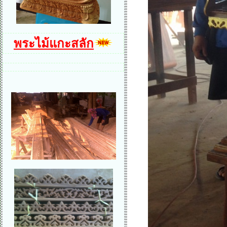
พระไม้แกะสลัก