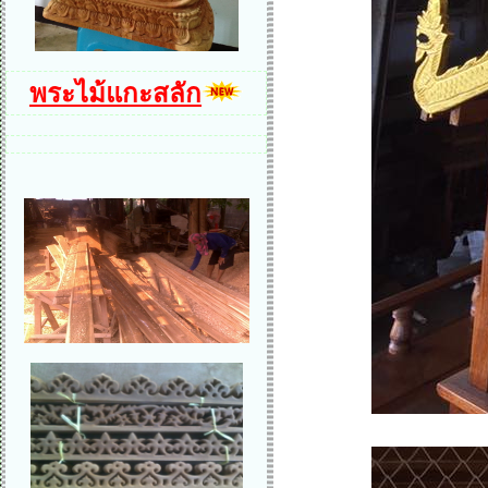
พระไม้แกะสลัก