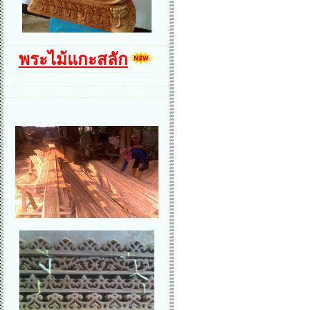
พระไม้แกะสลัก